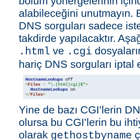
bölüm yönergelerinin için
alabileceğini unutmayın. 
DNS sorguları sadece istek
takdirde yapılacaktır. Aşa
ve
dosyaların
.html
.cgi
hariç DNS sorguları iptal 
HostnameLookups
<
Files
~
"\.(html|cgi)$"
>
HostnameLookups
</
Files
>
Yine de bazı CGI’lerin DNS
olursa bu CGI’lerin bu iht
olarak
ç
gethostbyname