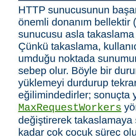
HTTP sunucusunun başarı
önemli donanım bellektir
sunucusu asla takaslama
Çünkü takaslama, kullanıc
umduğu noktada sunumu
sebep olur. Böyle bir duru
yüklemeyi durdurup tekra
eğilimindedirler; sonuçta 
yön
MaxRequestWorkers
değiştirerek takaslamaya
kadar çok çocuk süreç ol