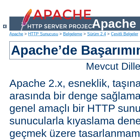
Apache 
Apache
>
HTTP Sunucusu
>
Belgeleme
>
Sürüm 2.4
>
Çeşitli Belgeler
Apache’de Başarımın 
Mevcut Dill
Apache 2.x, esneklik, taşına
arasında bir denge sağlama
genel amaçlı bir HTTP sun
sunucularla kıyaslama den
geçmek üzere tasarlanmam