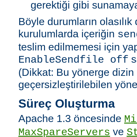
gerektiği gibi sunamayab
Böyle durumların olasılık
kurulumlarda içeriğin
sen
teslim edilmemesi için ya
sa
EnableSendfile off
(Dikkat: Bu yönerge dizin
geçersizleştirilebilen yön
Süreç Oluşturma
Apache 1.3 öncesinde
Mi
ve
MaxSpareServers
S