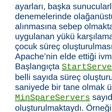
ayarları, başka sunucular
denemelerinde olağanüstü
alınmasına sebep olmaktay
uygulanan yükü karşılam
çocuk süreç oluşturulma
Apache’nin elde ettiği ivm
Başlangıçta
StartServe
belli sayıda süreç oluştur
saniyede bir tane olmak 
sayıd
MinSpareServers
oluşturulmaktaydı. Örneğ