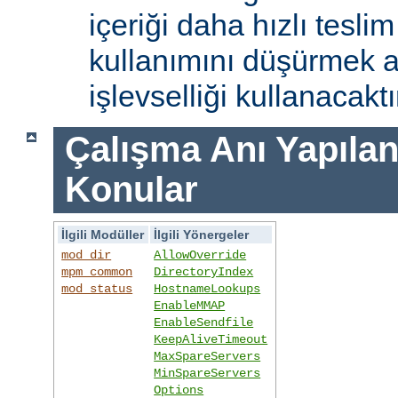
içeriği daha hızlı tesli
kullanımını düşürmek 
işlevselliği kullanacaktı
Çalışma Anı Yapıland
Konular
İlgili Modüller
İlgili Yönergeler
mod_dir
AllowOverride
mpm_common
DirectoryIndex
mod_status
HostnameLookups
EnableMMAP
EnableSendfile
KeepAliveTimeout
MaxSpareServers
MinSpareServers
Options