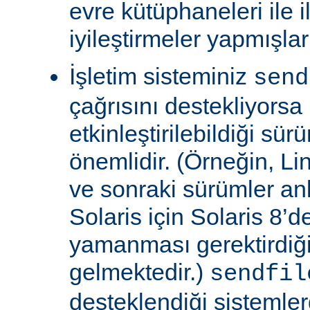
evre kütüphaneleri ile il
iyileştirmeler yapmışla
İşletim sisteminiz
send
çağrısını destekliyors
etkinleştirilebildiği sü
önemlidir. (Örneğin, Lin
ve sonraki sürümler an
Solaris için Solaris 8’
yamanması gerektirdiğ
gelmektedir.)
sendfil
desteklendiği sistemle