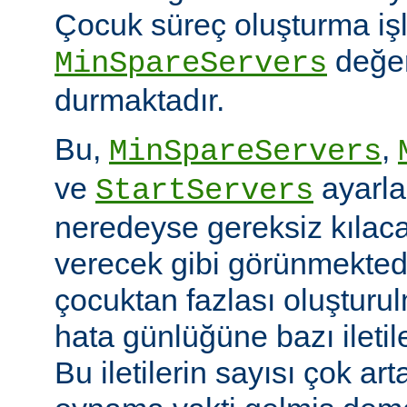
Çocuk süreç oluşturma iş
değer
MinSpareServers
durmaktadır.
Bu,
,
MinSpareServers
ve
ayarla
StartServers
neredeyse gereksiz kılaca
verecek gibi görünmekted
çocuktan fazlası oluştur
hata günlüğüne bazı ileti
Bu iletilerin sayısı çok ar