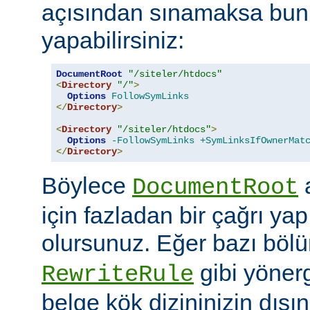
açısından sınamaksa bun
yapabilirsiniz:
DocumentRoot
"/siteler/htdocs"
<
Directory
"/"
>
Options
FollowSymLinks
</
Directory
>
<
Directory
"/siteler/htdocs"
>
Options
-FollowSymLinks
+SymLinksIfOwnerMat
</
Directory
>
Böylece
a
DocumentRoot
için fazladan bir çağrı ya
olursunuz. Eğer bazı böl
gibi yöner
RewriteRule
belge kök dizininizin dış