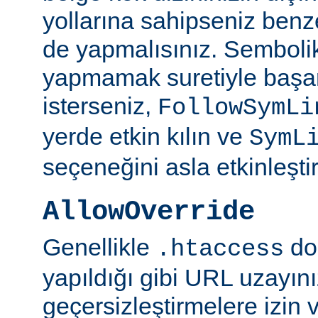
yollarına sahipseniz benze
de yapmalısınız. Semboli
yapmamak suretiyle başar
isterseniz,
FollowSymLi
yerde etkin kılın ve
SymL
seçeneğini asla etkinleşti
AllowOverride
Genellikle
do
.htaccess
yapıldığı gibi URL uzayın
geçersizleştirmelere izin