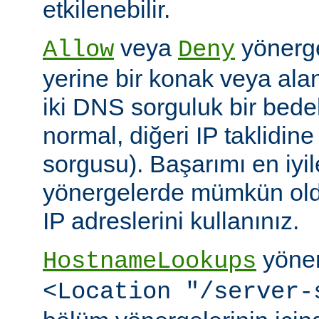
etkilenebilir.
veya
yönerge
Allow
Deny
yerine bir konak veya alan 
iki DNS sorguluk bir bedel
normal, diğeri IP taklidin
sorgusu). Başarımı en iyi
yönergelerde mümkün old
IP adreslerini kullanınız.
yöner
HostnameLookups
<Location "/server-