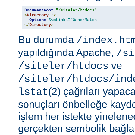
DocumentRoot
"/siteler/htdocs"
<
Directory
/>
Options
SymLinksIfOwnerMatch
</
Directory
>
Bu durumda
/index.ht
yapıldığında Apache,
/si
ve
/siteler/htdocs
/siteler/htdocs/ind
(2) çağrıları yapaca
lstat
sonuçları önbelleğe kayd
işlem her istekte yinelene
gerçekten sembolik bağlar