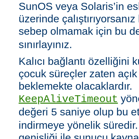
SunOS veya Solaris’in es
üzerinde çalıştırıyorsanız
sebep olmamak için bu d
sınırlayınız.
Kalıcı bağlantı özelliğini 
çocuk süreçler zaten açık 
beklemekte olacaklardır.
yöne
KeepAliveTimeout
değeri
saniye olup bu et
5
indirmeye yönelik süredir
genişliği ile sunucu kayna