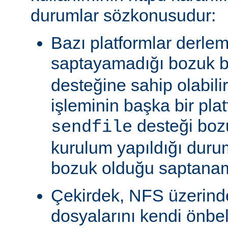
durumlar sözkonusudur:
Bazı platformlar derle
saptayamadığı bozuk b
desteğine sahip olabili
işleminin başka bir pla
desteği boz
sendfile
kurulum yapıldığı duru
bozuk olduğu saptanam
Çekirdek, NFS üzerinde
dosyalarını kendi önbe