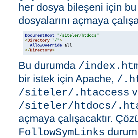
her dosya bileşeni için b
dosyalarını açmaya çalışa
DocumentRoot
"/siteler/htdocs"
<
Directory
"/"
>
AllowOverride
</
Directory
>
Bu durumda
/index.ht
bir istek için Apache,
/.h
v
/siteler/.htaccess
/siteler/htdocs/.ht
açmaya çalışacaktır. Çö
durumu
FollowSymLinks