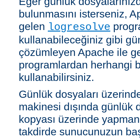
Eğer günlük dosyalarınızd
bulunmasını isterseniz, Ap
gelen
progr
logresolve
kullanabileceğiniz gibi gü
çözümleyen Apache ile g
programlardan herhangi bi
kullanabilirsiniz.
Günlük dosyaları üzerind
makinesi dışında günlük d
kopyası üzerinde yapmanız
takdirde sunucunuzun baş