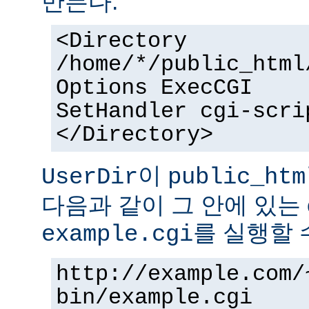
만든다.
<Directory
/home/*/public_html
Options ExecCGI
SetHandler cgi-scri
</Directory>
이
UserDir
public_htm
다음과 같이 그 안에 있는 
를 실행할 
example.cgi
http://example.com/
bin/example.cgi