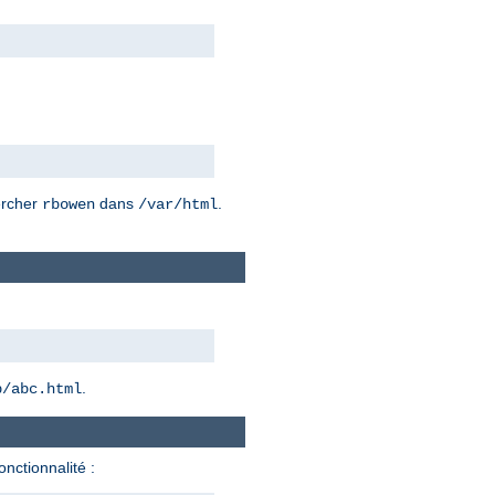
hercher
dans
.
rbowen
/var/html
.
b/abc.html
onctionnalité :