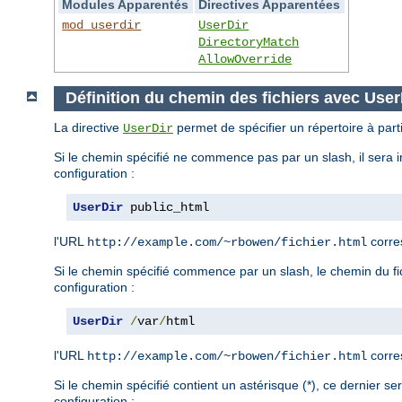
Modules Apparentés
Directives Apparentées
mod_userdir
UserDir
DirectoryMatch
AllowOverride
Définition du chemin des fichiers avec User
La directive
permet de spécifier un répertoire à parti
UserDir
Si le chemin spécifié ne commence pas par un slash, il sera i
configuration :
UserDir
 public_html
l'URL
corre
http://example.com/~rbowen/fichier.html
Si le chemin spécifié commence par un slash, le chemin du fich
configuration :
UserDir
/
var
/
html
l'URL
corre
http://example.com/~rbowen/fichier.html
Si le chemin spécifié contient un astérisque (*), ce dernier s
configuration :