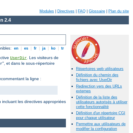
Modules
|
Directives
|
FAQ
|
Glossaire
|
Plan du site
n 2.4
nibles:
en
|
es
|
fr
|
ja
|
ko
|
tr
ective
. Les visiteurs de
UserDir
", et dans le sous-répertoire
r
Répertoires web utilisateurs
Définition du chemin des
commentant la ligne :
fichiers avec UserDir
Redirection vers des URLs
externes
Définition de la liste des
 incluant les directives appropriées
utilisateurs autorisés à utiliser
cette fonctionnalité
Définition d'un répertoire CGI
pour chaque utilisateur
Permettre aux utilisateurs de
modifier la configuration