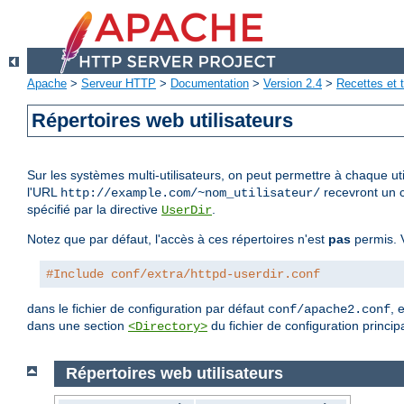
Apache
>
Serveur HTTP
>
Documentation
>
Version 2.4
>
Recettes et t
Répertoires web utilisateurs
Sur les systèmes multi-utilisateurs, on peut permettre à chaque uti
l'URL
recevront un c
http://example.com/~nom_utilisateur/
spécifié par la directive
.
UserDir
Notez que par défaut, l'accès à ces répertoires n'est
pas
permis. V
#Include conf/extra/httpd-userdir.conf
dans le fichier de configuration par défaut
, 
conf/apache2.conf
dans une section
du fichier de configuration principa
<Directory>
Répertoires web utilisateurs