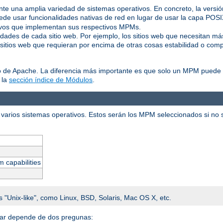
ente una amplia variedad de sistemas operativos. En concreto, la vers
de usar funcionalidades nativas de red en lugar de usar la capa POS
tivos que implementan sus respectivos MPMs.
idades de cada sitio web. Por ejemplo, los sitios web que necesitan m
 sitios web que requieran por encima de otras cosas estabilidad o comp
o de Apache. La diferencia más importante es que solo un MPM puede e
 la
sección índice de Módulos
.
varios sistemas operativos. Estos serán los MPM seleccionados si no se
m capabilities
s "Unix-like", como Linux, BSD, Solaris, Mac OS X, etc.
alar depende de dos pregunas: