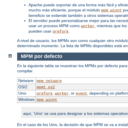
Apache puede soportar de una forma más fácil y efici
mucho más eficiente, porque el módulo
pue
mpm_winnt
beneficio se extiende también a otros sistemas opera
El servidor puede personalizarse mejor para las neces
usar un proceso MPM como
, mientras que los
worker
pueden usar
.
prefork
A nivel de usuario, los MPMs son como cualquier otro módul
determinado momento. La lista de MPMs disponibles está en
MPM por defecto
En la siguiente tabla se muestran los MPMs por defecto para 
compilar.
Netware
mpm_netware
OS/2
mpmt_os2
Unix
,
, or
, depending on platfor
prefork
worker
event
Windows
mpm_winnt
aquí, 'Unix' se usa para designar a los sistemas operativo
En el caso de los Unix, la decisión de que MPM se va a inst