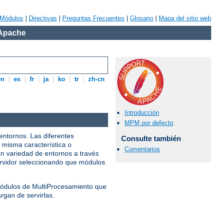
Módulos
|
Directivas
|
Preguntas Frecuentes
|
Glosario
|
Mapa del sitio web
 Apache
en
|
es
|
fr
|
ja
|
ko
|
tr
|
zh-cn
Introducción
MPM por defecto
entornos. Las diferentes
Consulte también
 misma característica o
Comentarios
n variedad de entornos a través
servidor seleccionando que módulos
 Módulos de MultiProcesamiento que
rgan de servirlas.