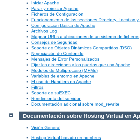
Iniciar Apache
Parar y reiniciar Apache
Ficheros de Configuración
Funcionamiento de las secciones Directory, Location y 
Configuración Básica de Apache
Archivos Log
Mapear URLs a ubicaciones de un sistema de ficheros
Consejos de Seguridad
Soporte de Objetos Dinámicos Compartidos (DSO)
Negociación de Contenido
Mensajes de Error Personalizados
Fijar las direcciones y los puertos que usa Apache
Módulos de Multiproceso (MPMs)
Variables de entorno en Apache
El uso de Handlers en Apache
Filtros
Soporte de suEXEC
Rendimiento del servidor
Documentación adicional sobre mod_rewrite
Documentación sobre Hosting Virtual en A
Visión General
Hosting Virtual basado en nombres