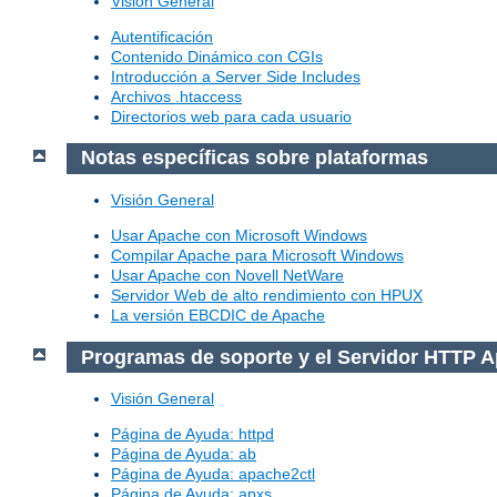
Visión General
Autentificación
Contenido Dinámico con CGIs
Introducción a Server Side Includes
Archivos .htaccess
Directorios web para cada usuario
Notas específicas sobre plataformas
Visión General
Usar Apache con Microsoft Windows
Compilar Apache para Microsoft Windows
Usar Apache con Novell NetWare
Servidor Web de alto rendimiento con HPUX
La versión EBCDIC de Apache
Programas de soporte y el Servidor HTTP 
Visión General
Página de Ayuda: httpd
Página de Ayuda: ab
Página de Ayuda: apache2ctl
Página de Ayuda: apxs