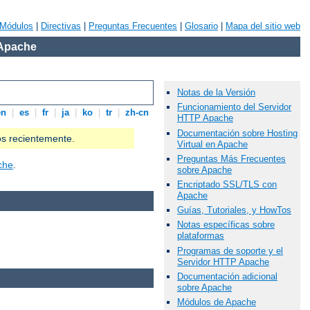
Módulos
|
Directivas
|
Preguntas Frecuentes
|
Glosario
|
Mapa del sitio web
 Apache
Notas de la Versión
Funcionamiento del Servidor
en
|
es
|
fr
|
ja
|
ko
|
tr
|
zh-cn
HTTP Apache
Documentación sobre Hosting
os recientemente.
Virtual en Apache
Preguntas Más Frecuentes
che
.
sobre Apache
Encriptado SSL/TLS con
Apache
Guías, Tutoriales, y HowTos
Notas específicas sobre
plataformas
Programas de soporte y el
Servidor HTTP Apache
Documentación adicional
sobre Apache
Módulos de Apache