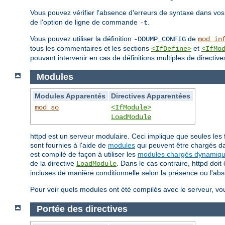
Vous pouvez vérifier l'absence d'erreurs de syntaxe dans vos
de l'option de ligne de commande
.
-t
Vous pouvez utiliser la définition
de
-DDUMP_CONFIG
mod_in
tous les commentaires et les sections
et
<IfDefine>
<IfMo
pouvant intervenir en cas de définitions multiples de directive
Modules
Modules Apparentés
Directives Apparentées
mod_so
<IfModule>
LoadModule
httpd est un serveur modulaire. Ceci implique que seules les 
sont fournies à l'aide de
modules
qui peuvent être chargés da
est compilé de façon à utiliser les
modules chargés dynamiq
de la directive
. Dans le cas contraire, httpd doi
LoadModule
incluses de manière conditionnelle selon la présence ou l'ab
Pour voir quels modules ont été compilés avec le serveur, vo
Portée des directives