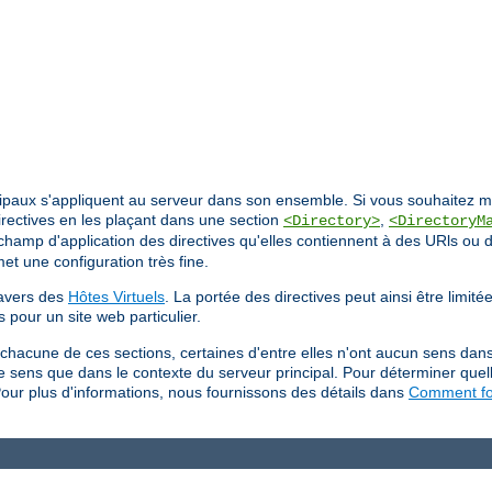
ncipaux s'appliquent au serveur dans son ensemble. Si vous souhaitez mod
irectives en les plaçant dans une section
,
<Directory>
<DirectoryM
e champ d'application des directives qu'elles contiennent à des URls ou 
et une configuration très fine.
ravers des
Hôtes Virtuels
. La portée des directives peut ainsi être limit
s pour un site web particulier.
 chacune de ces sections, certaines d'entre elles n'ont aucun sens dan
 de sens que dans le contexte du serveur principal. Pour déterminer quel
Pour plus d'informations, nous fournissons des détails dans
Comment fon