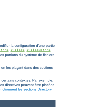
ifier la configuration d'une partie
,
,
,
atch>
<Files>
<FilesMatch>
des portions du système de fichiers
ée en les plaçant dans des sections
s certains contextes. Par exemple,
les directives peuvent être placées
ctionnent les sections Directory,