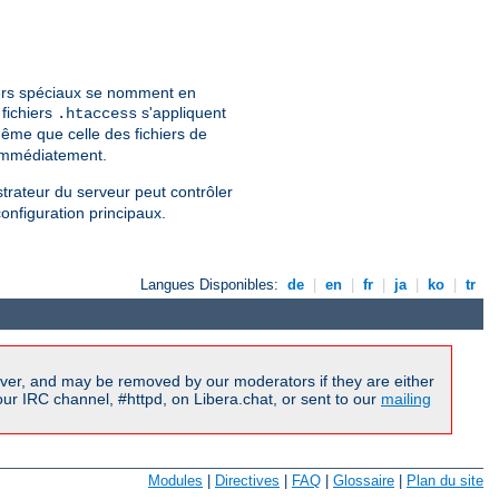
hiers spéciaux se nomment en
 fichiers
s'appliquent
.htaccess
ême que celle des fichiers de
 immédiatement.
strateur du serveur peut contrôler
configuration principaux.
Langues Disponibles:
de
|
en
|
fr
|
ja
|
ko
|
tr
ver, and may be removed by our moderators if they are either
r IRC channel, #httpd, on Libera.chat, or sent to our
mailing
Modules
|
Directives
|
FAQ
|
Glossaire
|
Plan du site