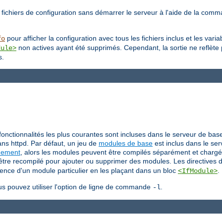
 fichiers de configuration sans démarrer le serveur à l'aide de la co
pour afficher la configuration avec tous les fichiers inclus et les var
fo
non actives ayant été supprimés. Cependant, la sortie ne reflète
dule>
s.
fonctionnalités les plus courantes sont incluses dans le serveur de bas
ns httpd. Par défaut, un jeu de
modules de base
est inclus dans le ser
uement
, alors les modules peuvent être compilés séparément et chargé
t être recompilé pour ajouter ou supprimer des modules. Les directives 
sence d'un module particulier en les plaçant dans un bloc
.
<IfModule>
us pouvez utiliser l'option de ligne de commande
.
-l