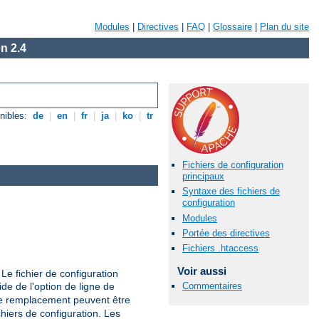
Modules
|
Directives
|
FAQ
|
Glossaire
|
Plan du site
n 2.4
nibles:
de
|
en
|
fr
|
ja
|
ko
|
tr
Fichiers de configuration
principaux
Syntaxe des fichiers de
configuration
Modules
Portée des directives
Fichiers .htaccess
Voir aussi
Le fichier de configuration
aide de l'option de ligne de
Commentaires
de remplacement peuvent être
hiers de configuration. Les