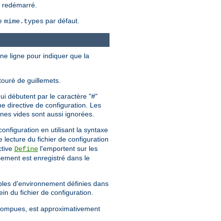
u redémarré.
me
par défaut.
mime.types
une ligne pour indiquer que la
touré de guillemets.
ui débutent par le caractère "#"
e directive de configuration. Les
gnes vides sont aussi ignorées.
configuration en utilisant la syntaxe
e lecture du fichier de configuration
ctive
l'emportent sur les
Define
sement est enregistré dans le
ables d'environnement définies dans
ein du fichier de configuration.
errompues, est approximativement