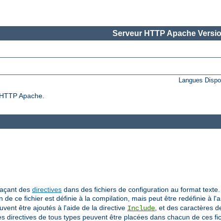
Serveur HTTP Apache Versio
Langues Dispo
ur HTTP Apache.
laçant des
directives
dans des fichiers de configuration au format texte. 
on de ce fichier est définie à la compilation, mais peut être redéfinie à l'
uvent être ajoutés à l'aide de la directive
, et des caractères 
Include
Des directives de tous types peuvent être placées dans chacun de ces fic