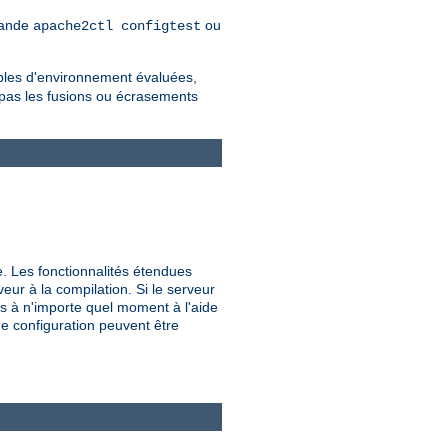
mmande
ou
apache2ctl configtest
iables d'environnement évaluées,
 pas les fusions ou écrasements
e. Les fonctionnalités étendues
veur à la compilation. Si le serveur
s à n'importe quel moment à l'aide
de configuration peuvent être