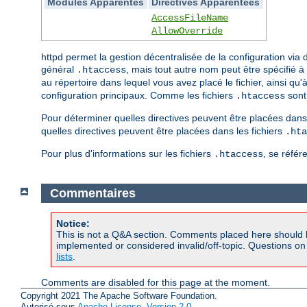
Modules Apparentés
Directives Apparentées
AccessFileName
AllowOverride
httpd permet la gestion décentralisée de la configuration vi
général
, mais tout autre nom peut être spécifié à 
.htaccess
au répertoire dans lequel vous avez placé le fichier, ainsi qu
configuration principaux. Comme les fichiers
sont 
.htaccess
Pour déterminer quelles directives peuvent être placées dans 
quelles directives peuvent être placées dans les fichiers
.hta
Pour plus d'informations sur les fichiers
, se référ
.htaccess
Commentaires
Notice:
This is not a Q&A section. Comments placed here should 
implemented or considered invalid/off-topic. Questions o
lists
.
Comments are disabled for this page at the moment.
Copyright 2021 The Apache Software Foundation.
Autorisé sous
Apache License, Version 2.0
.