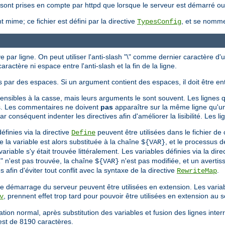
ne sont prises en compte par httpd que lorsque le serveur est démarré o
 mime; ce fichier est défini par la directive
, et se nom
TypesConfig
e par ligne. On peut utiliser l'anti-slash "\" comme dernier caractère d'
aractère ni espace entre l'anti-slash et la fin de la ligne.
 par des espaces. Si un argument contient des espaces, il doit être en
sensibles à la casse, mais leurs arguments le sont souvent. Les lignes q
s. Les commentaires ne doivent
pas
apparaître sur la même ligne qu'un
conséquent indenter les directives afin d'améliorer la lisibilité. Les li
finies via la directive
peuvent être utilisées dans le fichier de 
Define
de la variable est alors substituée à la chaîne
, et le processus d
${VAR}
iable s'y était trouvée littéralement. Les variables définies via la dire
R" n'est pas trouvée, la chaîne
n'est pas modifiée, et un avertis
${VAR}
 afin d'éviter tout conflit avec la syntaxe de la directive
.
RewriteMap
 le démarrage du serveur peuvent être utilisées en extension. Les vari
, prennent effet trop tard pour pouvoir être utilisées en extension au s
v
ation normal, après substitution des variables et fusion des lignes int
est de 8190 caractères.