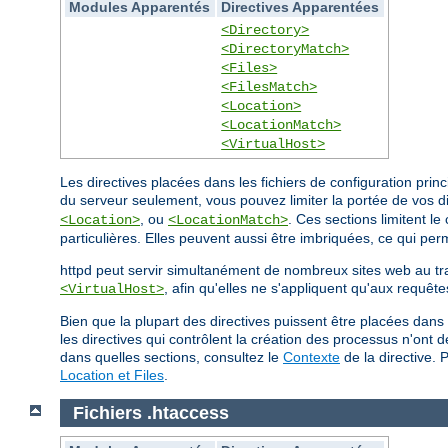
Modules Apparentés
Directives Apparentées
<Directory>
<DirectoryMatch>
<Files>
<FilesMatch>
<Location>
<LocationMatch>
<VirtualHost>
Les directives placées dans les fichiers de configuration pri
du serveur seulement, vous pouvez limiter la portée de vos d
, ou
. Ces sections limitent l
<Location>
<LocationMatch>
particulières. Elles peuvent aussi être imbriquées, ce qui perm
httpd peut servir simultanément de nombreux sites web au t
, afin qu'elles ne s'appliquent qu'aux requête
<VirtualHost>
Bien que la plupart des directives puissent être placées dans
les directives qui contrôlent la création des processus n'ont
dans quelles sections, consultez le
Contexte
de la directive. 
Location et Files
.
Fichiers .htaccess