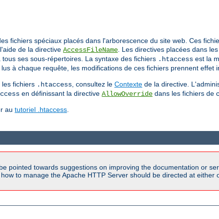
a des fichiers spéciaux placés dans l'arborescence du site web. Ces fic
l'aide de la directive
. Les directives placées dans les
AccessFileName
'à tous ses sous-répertoires. La syntaxe des fichiers
est la m
.htaccess
lus à chaque requête, les modifications de ces fichiers prennent effet
les fichiers
, consultez le
Contexte
de la directive. L'admini
.htaccess
en définissant la directive
dans les fichiers de 
ccess
AllowOverride
er au
tutoriel .htaccess
.
be pointed towards suggestions on improving the documentation or ser
n how to manage the Apache HTTP Server should be directed at either ou