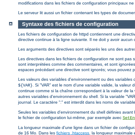
modifications dans les fichiers de configuration principaux 
Le serveur lit aussi un fichier contenant les types de document
Syntaxe des fichiers de configuration
Les fichiers de configuration de httpd contiennent une directiv
directive continue à la ligne suivante. Il ne doit y avoir aucun c
Les arguments des directives sont séparés les uns des autres
Les directives dans les fichiers de configuration ne sont pas 
sont interprétées comme des commentaires, et sont ignorée
espaces précédant une directive sont ignorés; vous pouvez par 
Les valeurs des variables d'environnement ou des variables dé
. Si "VAR" est le nom d'une variable valide, la valeur 
${VAR}
continue comme si la chaîne correspondant à la valeur de la var
autres variables d'environnement du shell. Si la variable "VA
journal. Le caractère ":" est interdit dans les noms de variables
Seules les variables d'environnement du shell définies avant
le fichier de configuration lui-même, par exemple avec
SetEn
La longueur maximale d'une ligne dans un fichier de configur
de 16 Mo. Dans les
fichiers .htaccess
, la longueur maximale 