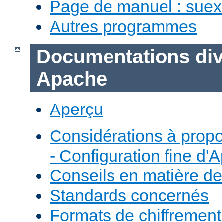
Page de manuel : sue
Autres programmes
Documentations div
Apache
Aperçu
Considérations à prop
- Configuration fine d'
Conseils en matière de
Standards concernés
Formats de chiffremen