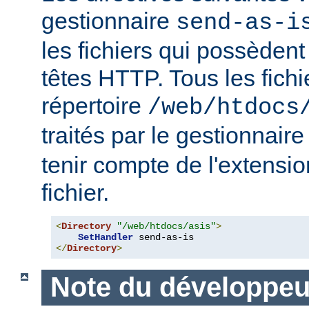
gestionnaire
send-as-i
les fichiers qui possèdent
têtes HTTP. Tous les fichi
répertoire
/web/htdocs
traités par le gestionnair
tenir compte de l'extensi
fichier.
<
Directory
"/web/htdocs/asis"
>
SetHandler
</
Directory
>
Note du développeu