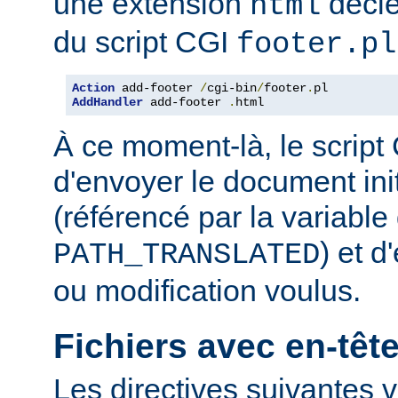
une extension
décle
html
du script CGI
footer.pl
Action
 add-footer 
/
cgi-bin
/
footer
.
AddHandler
 add-footer 
.
html
À ce moment-là, le script
d'envoyer le document in
(référencé par la variabl
) et d
PATH_TRANSLATED
ou modification voulus.
Fichiers avec en-tê
Les directives suivantes v