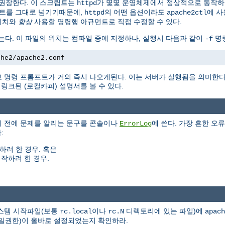
권장한다. 이 스크립트는
가 몇몇 운영체제에서 정상적으로 동작
httpd
트를 그대로 넘기기때문에,
의 어떤 옵션이라도
에 사
httpd
apache2ctl
위치와
항상
사용할 명령행 아규먼트로 직접 수정할 수 있다.
는다. 이 파일의 위치는 컴파일 중에 지정하나, 실행시 다음과 같이
명령
-f
che2/apache2.conf
 명령 프롬프트가 거의 즉시 나오게된다. 이는 서버가 실행됨을 의미한
크된 (로컬카피) 설명서를 볼 수 있다.
기 전에 문제를 알리는 문구를 콘솔이나
에 쓴다. 가장 흔한 오류
ErrorLog
:
하려 한 경우. 혹은
작하려 한 경우.
시스템 시작파일(보통
이나
디렉토리에 있는 파일)에
rc.local
rc.N
apach
(파일권한)이 올바로 설정되었는지 확인하라.