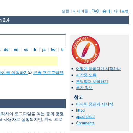
모듈
|
지시어들
|
FAQ
|
용어
|
사이트맵
 2.4
:
de
|
en
|
es
|
fr
|
ja
|
ko
|
tr
어떻게 아파치가 시작하나
파치를 실행하기
와
콘솔 프로그램으
시작중 오류
부팅할때 시작하기
추가 정보
참고
아파치 중단과 재시작
httpd
 시작하여 로그파일을 여는 등의 몇몇
apache2ctl
ot 사용자로 실행되지만, 자식 프로
Comments