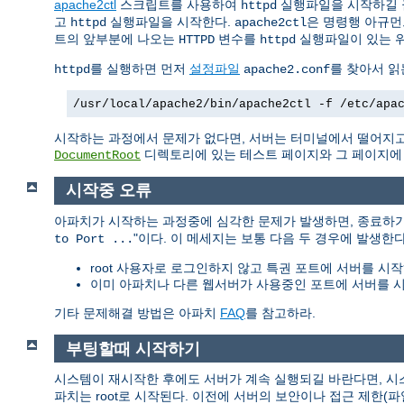
apache2ctl
스크립트를 사용하여
실행파일을 시작하길 
httpd
고
실행파일을 시작한다.
은 명령행 아규먼
httpd
apache2ctl
트의 앞부분에 나오는
변수를
실행파일이 있는 
HTTPD
httpd
를 실행하면 먼저
설정파일
를 찾아서 읽
httpd
apache2.conf
/usr/local/apache2/bin/apache2ctl -f /etc/apa
시작하는 과정에서 문제가 없다면, 서버는 터미널에서 떨어지고
디렉토리에 있는 테스트 페이지와 그 페이지에 링
DocumentRoot
시작중 오류
아파치가 시작하는 과정중에 심각한 문제가 발생하면, 종료하
"이다. 이 메세지는 보통 다음 두 경우에 발생한다
to Port ...
root 사용자로 로그인하지 않고 특권 포트에 서버를 시작
이미 아파치나 다른 웹서버가 사용중인 포트에 서버를 시
기타 문제해결 방법은 아파치
FAQ
를 참고하라.
부팅할때 시작하기
시스템이 재시작한 후에도 서버가 계속 실행되길 바란다면, 
파치는 root로 시작된다. 이전에 서버의 보안이나 접근 제한