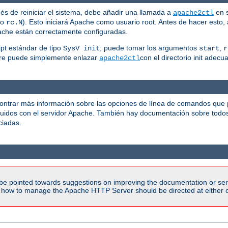
és de reiniciar el sistema, debe añadir una llamada a
en s
apache2ctl
po
). Esto iniciará Apache como usuario root. Antes de hacer esto,
rc.N
pache están correctamente configuradas.
pt estándar de tipo
; puede tomar los argumentos
,
SysV init
start
r
pre puede simplemente enlazar
con el directorio init ade
apache2ctl
ontrar más información sobre las opciones de línea de comandos que
luidos con el servidor Apache. También hay documentación sobre todo
iadas.
be pointed towards suggestions on improving the documentation or ser
n how to manage the Apache HTTP Server should be directed at either ou