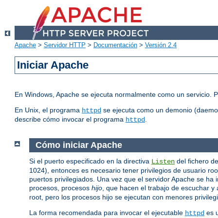
Apache
>
Servidor HTTP
>
Documentación
>
Versión 2.4
Iniciar Apache
En Windows, Apache se ejecuta normalmente como un servicio. P
En Unix, el programa
se ejecuta como un demonio (daemon)
httpd
describe cómo invocar el programa
.
httpd
Cómo iniciar Apache
Si el puerto especificado en la directiva
del fichero de
Listen
1024), entonces es necesario tener privilegios de usuario r
puertos privilegiados. Una vez que el servidor Apache se ha i
procesos, procesos
hijo
, que hacen el trabajo de escuchar y a
root, pero los procesos hijo se ejecutan con menores privilegi
La forma recomendada para invocar el ejecutable
es u
httpd