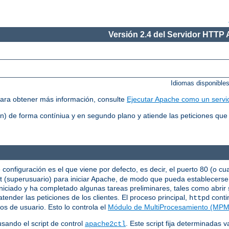
Versión 2.4 del Servidor HTTP
Idiomas disponible
ara obtener más información, consulte
Ejecutar Apache como un servi
 de forma contíniua y en segundo plano y atiende las peticiones que 
 configuración es el que viene por defecto, es decir, el puerto 80 (o cu
oot (superusuario) para iniciar Apache, de modo que pueda establecers
niciado y ha completado algunas tareas preliminares, tales como abrir s
tender las peticiones de los clientes. El proceso principal,
conti
httpd
os de usuario. Esto lo controla el
Módulo de MultiProcesamiento (MPM
sando el script de control
. Este script fija determinadas 
apache2ctl