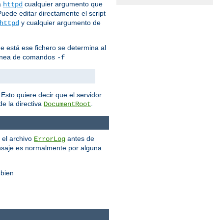
a
cualquier argumento que
httpd
Puede editar directamente el script
y cualquier argumento de
httpd
que está ese fichero se determina al
e línea de comandos
-f
Esto quiere decir que el servidor
e la directiva
.
DocumentRoot
 el archivo
antes de
ErrorLog
nsaje es normalmente por alguna
 bien