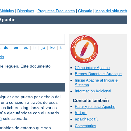
Módulos
|
Directivas
|
Preguntas Frecuentes
|
Glosario
|
Mapa del sitio web
 Apache
s:
de
|
en
|
es
|
fr
|
ja
|
ko
|
tr
cio
.
le lleguen. Este documento
Cómo iniciar Apache
Errores Durante el Arranque
Iniciar Apache al Iniciar el
Sistema
Información Adicional
alquier otro puerto por debajo del
Consulte también
e una conexión a través de esos
Parar y reiniciar Apache
us ficheros log, lanzará varios
núa ejecutándose con el usuario
httpd
)
seleccionado.
apache2ctl
Comentarios
variables de entorno que son