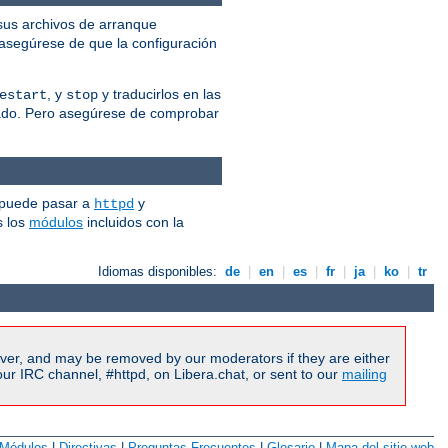
us archivos de arranque
 asegúrese de que la configuración
, y
y traducirlos en las
estart
stop
cuado. Pero asegúrese de comprobar
 puede pasar a
y
httpd
s los
módulos
incluidos con la
Idiomas disponibles:
de
|
en
|
es
|
fr
|
ja
|
ko
|
tr
ver, and may be removed by our moderators if they are either
r IRC channel, #httpd, on Libera.chat, or sent to our
mailing
Módulos
|
Directivas
|
Preguntas Frecuentes
|
Glosario
|
Mapa del sitio web