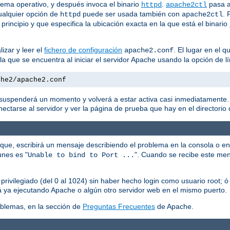
tema operativo, y después invoca el binario
.
pasa 
httpd
apache2ctl
ualquier opción de
puede ser usada también con
. 
httpd
apache2ctl
 principio y que especifica la ubicación exacta en la que está el binario
izar y leer el
fichero de configuración
. El lugar en el 
apache2.conf
n la que se encuentra al iniciar el servidor Apache usando la opción d
che2/apache2.conf
e suspenderá un momento y volverá a estar activa casi inmediatamente. 
ctarse al servidor y ver la página de prueba que hay en el directorio d
que, escribirá un mensaje describiendo el problema en la consola o en
unes es "
". Cuando se recibe este me
Unable to bind to Port ...
 privilegiado (del 0 al 1024) sin haber hecho login como usuario root; ó
tá ya ejecutando Apache o algún otro servidor web en el mismo puerto.
blemas, en la sección de
Preguntas Frecuentes
de Apache.