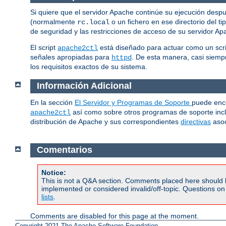
Si quiere que el servidor Apache continúe su ejecución despu
(normalmente
o un fichero en ese directorio del ti
rc.local
de seguridad y las restricciones de acceso de su servidor A
El script
está diseñado para actuar como un scri
apache2ctl
señales apropiadas para
. De esta manera, casi siem
httpd
los requisitos exactos de su sistema.
Información Adicional
En la sección
El Servidor y Programas de Soporte
puede enc
así como sobre otros programas de soporte inc
apache2ctl
distribución de Apache y sus correspondientes
directivas
asoc
Comentarios
Notice:
This is not a Q&A section. Comments placed here should 
implemented or considered invalid/off-topic. Questions o
lists
.
Comments are disabled for this page at the moment.
Copyright 2021 The Apache Software Foundation.